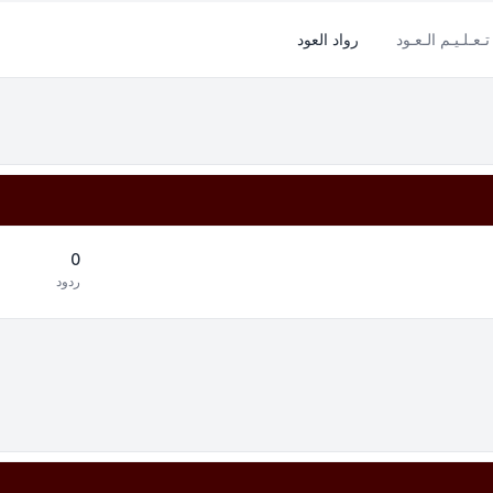
تـعـلـيـم الـعـود
رواد العود
0
ردود