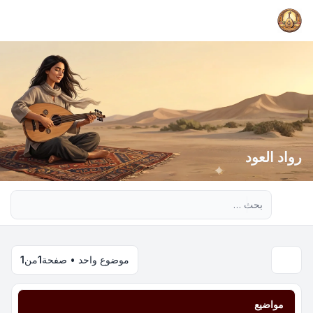
رواد العود
بحث متقدم
موضوع واحد • صفحة
1
من
1
مواضيع