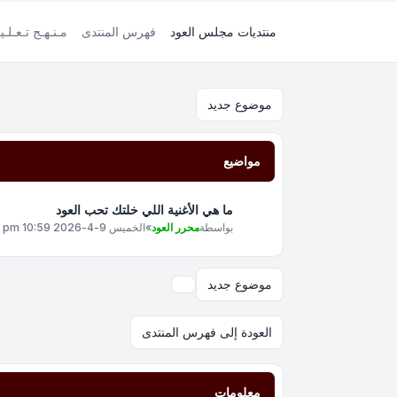
منتديات مجلس العود
فهرس المنتدى
مـنـهـج تـعـلـي
موضوع جديد
مواضيع
ما هي الأغنية اللي خلتك تحب العود
بواسطة
محرر العود
»
الخميس 9-4-2026 10:59 pm
موضوع جديد
خيارات العرض والترتيب
العودة إلى فهرس المنتدى
معلومات