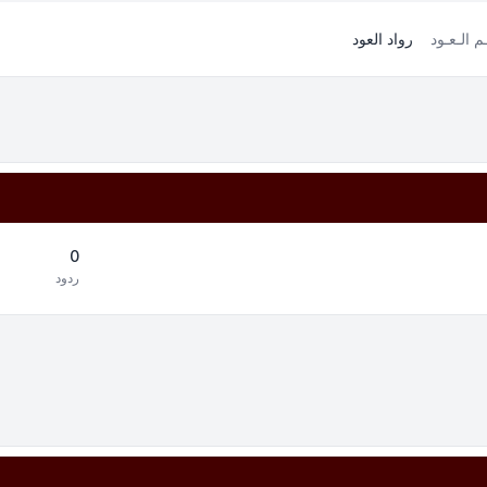
ـم الـعـود
رواد العود
0
ردود