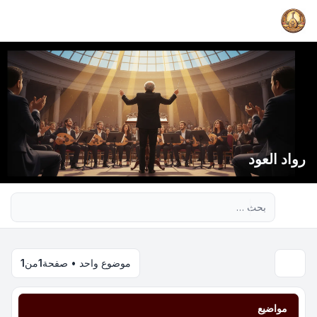
رواد العود
بحث متقدم
موضوع واحد • صفحة
1
من
1
مواضيع