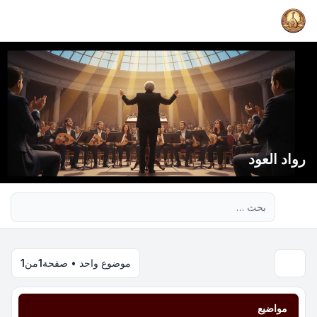
رواد العود
بحث متقدم
موضوع واحد • صفحة
1
من
1
مواضيع