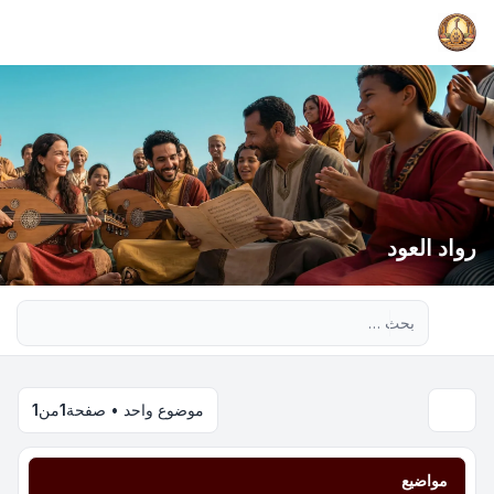
رواد العود
بحث متقدم
موضوع واحد • صفحة
1
من
1
مواضيع