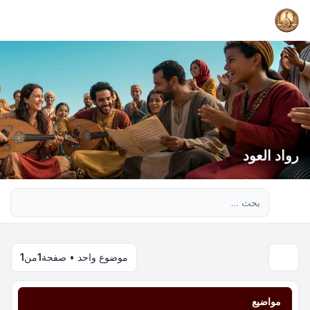
رواد العود
بحث متقدم
موضوع واحد • صفحة
1
من
1
مواضيع