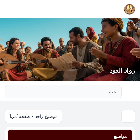
رواد العود
بحث متقدم
موضوع واحد • صفحة
1
من
1
مواضيع