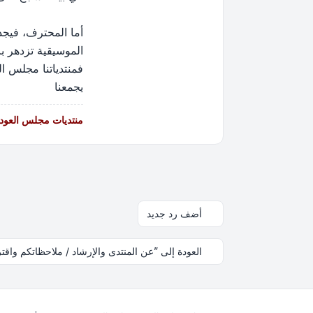
أما المحترف، فيجد
الموسيقية تزدهر ب
فمنتدياتنا مجلس ال
يجمعنا
منتديات مجلس العود -
أضف رد جديد
العودة إلى ”عن المنتدى والإرشاد / ملاحظاتكم واقت