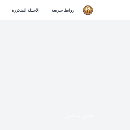
روابط سريعة
الأسئلة المتكررة
مـن نـحـن :