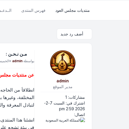
منتديات مجلس العود
فهرس المنتدى
الــدعـ
أضف رد جديد
مـن نـحـن :
مشاركة
بواسطة
admin
»
الخميس 9-4-2026 45
عن منتديات مجلس ا
admin
مدير الموقع
انطلاقاَ من الحاج
المختلفة، وغيرها 
مشاركات:
1
اشترك في:
السبت 7-2-
لتبادل المعرفة وال
2026 2:59 pm
اتصل بـ admin
اتصال:
انشئنا هذا المنتدى،
في بيئة تشجع على 