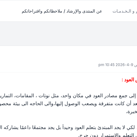
م و الـخـدمـات
عن المنتدى والإرشاد / ملاحظاتكم واقتراحاتكم
10: pm
لعود :
ه إلى جمع مصادر العود في مكان واحد، مثل نوتات ، المقامات، التمار
بعد أن كانت متفرقة ويصعب الوصول إليها،والى الحاجه الى بيئة محص
خبرة،
 لكي لا يجد المبتدئ بتعلم العود وحيداَ بل يجد مجتمعًا داعمًا يشاركه 
التعلم والاستمرار دون حرج.