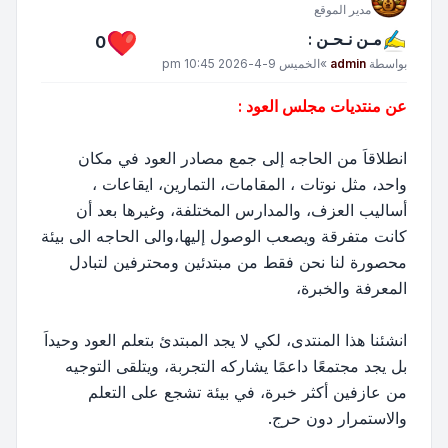
مدير الموقع
مـن نـحـن :
0
مشاركة
بواسطة
admin
»
الخميس 9-4-2026 10:45 pm
عن منتديات مجلس العود :
انطلاقاَ من الحاجه إلى جمع مصادر العود في مكان
واحد، مثل نوتات ، المقامات، التمارين، ايقاعات ،
أساليب العزف، والمدارس المختلفة، وغيرها بعد أن
كانت متفرقة ويصعب الوصول إليها،والى الحاجه الى بيئة
محصورة لنا نحن فقط من مبتدئين ومحترفين لتبادل
المعرفة والخبرة،
انشئنا هذا المنتدى، لكي لا يجد المبتدئ بتعلم العود وحيداَ
بل يجد مجتمعًا داعمًا يشاركه التجربة، ويتلقى التوجيه
من عازفين أكثر خبرة، في بيئة تشجع على التعلم
والاستمرار دون حرج.