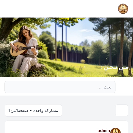
مـن نـحـن :
بحث متقدم
مشاركة واحدة • صفحة
1
من
1
admin