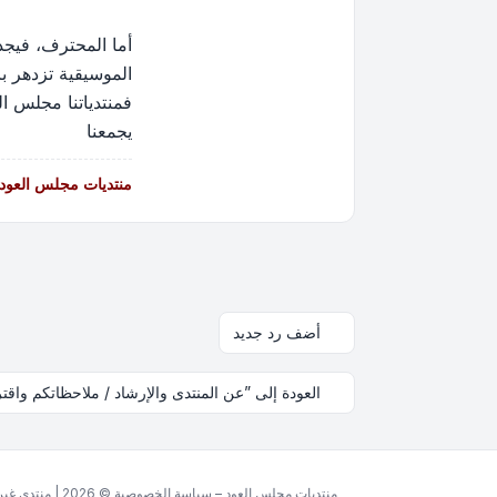
أما المحترف، فيجد
الموسيقية تزدهر ب
فمنتدياتنا مجلس ال
يجمعنا
منتديات مجلس العود -
أضف رد جديد
العودة إلى ”عن المنتدى والإرشاد / ملاحظاتكم واقت
منتديات مجلس العود – سياسة الخصوصية © 2026 | منتدى غير ربحي مخصص للغة العربية