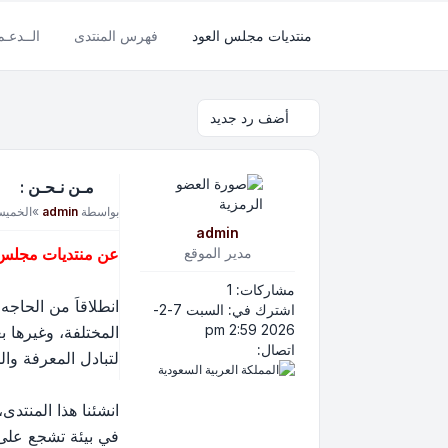
منتديات مجلس العود
فهرس المنتدى
الــدعـ
أضف رد جديد
مـن نـحـن :
مشاركة
بواسطة
admin
»
الخميس 9-4-2026 45
admin
مدير الموقع
عن منتديات مجلس ا
مشاركات:
1
انطلاقاَ من الحاج
اشترك في:
السبت 7-2-
2026 2:59 pm
المختلفة، وغيرها 
اتصل بـ admin
اتصال:
لتبادل المعرفة وال
انشئنا هذا المنتدى،
في بيئة تشجع على 