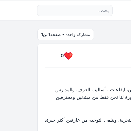
بحث متقدم
مشاركة واحدة • صفحة
1
من
1
0
ين، ايقاعات ، أساليب العزف، والمدارس
ورة لنا نحن فقط من مبتدئين ومحترفين
التجربة، ويتلقى التوجيه من عازفين أكثر خبرة،