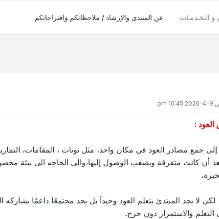
م و الـخـدمـات
عن المنتدى والإرشاد / ملاحظاتكم واقتراحاتكم
10: pm
لعود :
ه إلى جمع مصادر العود في مكان واحد، مثل نوتات ، المقامات، التمار
بعد أن كانت متفرقة ويصعب الوصول إليها،والى الحاجه الى بيئة محص
خبرة،
 لكي لا يجد المبتدئ بتعلم العود وحيداَ بل يجد مجتمعًا داعمًا يشاركه 
التعلم والاستمرار دون حرج.