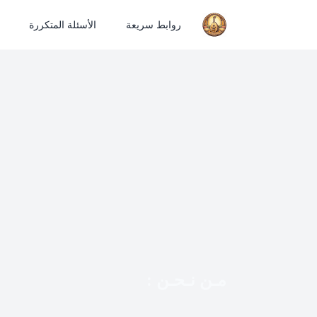
روابط سريعة
الأسئلة المتكررة
مـن نـحـن :