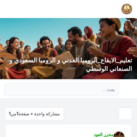
تعليم_الايقاع_الرومبا العدني و الرومبا السعودي و
الصنعاني الوسطي
بحث متقدم
مشاركة واحدة • صفحة
1
من
1
محرر العود