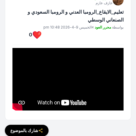
عازف عازم
تعليم_الايقاع_الرومبا العدني و الرومبا السعودي و
الصنعاني الوسطي
مشاركة
بواسطة
محرر العود
»
الخميس 9-4-2026 10:48 pm
0
شارك بالموضوع