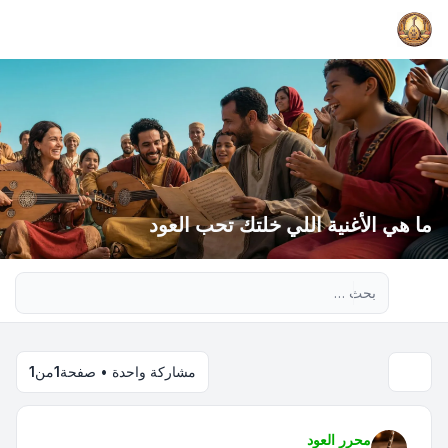
ما هي الأغنية اللي خلتك تحب العود
بحث متقدم
مشاركة واحدة • صفحة
1
من
1
محرر العود