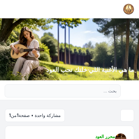
ما هي الأغنية اللي خلتك تحب العود
بحث متقدم
مشاركة واحدة • صفحة
1
من
1
محرر العود