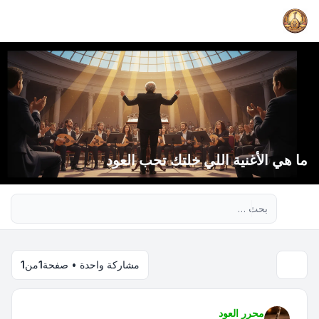
ما هي الأغنية اللي خلتك تحب العود
بحث متقدم
مشاركة واحدة • صفحة
1
من
1
محرر العود