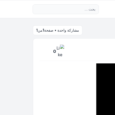
بحث متقدم
مشاركة واحدة • صفحة
1
من
1
0