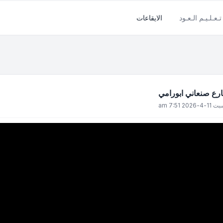
تـعـلـيـم الـعـود
الايقاعات
4-2026 7:51 am