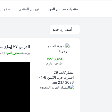
منتديات مجلس العود
فهرس المنتدى
مـنـهـج 
أضف رد جديد
الدرس ٢٧ إيقاع سارع صنعاني ابورامي
مشاركة
بواسطة
محرر العود
»
السبت 11-
محرر العود
عازف عازم
مشاركات:
29
اشترك في:
الاثنين 6-4-
2026 2:17 am