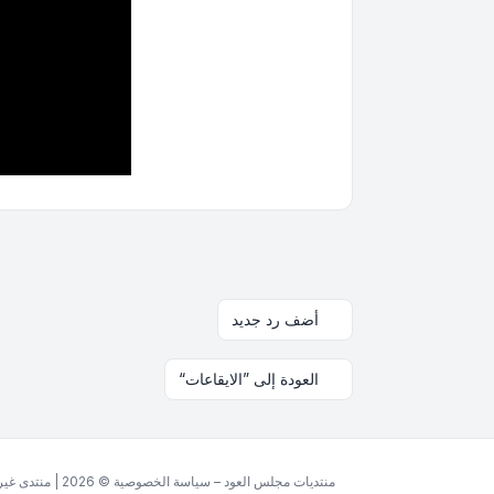
أضف رد جديد
العودة إلى ”الايقاعات“
منتديات مجلس العود – سياسة الخصوصية © 2026 | منتدى غير ربحي مخصص للغة العربية