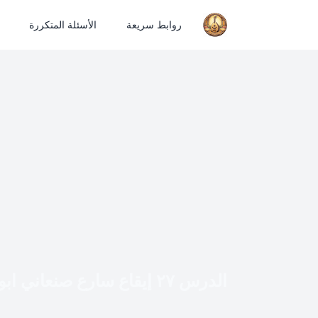
روابط سريعة
الأسئلة المتكررة
الدرس ٢٧ إيقاع سارع صنعاني ابورامي