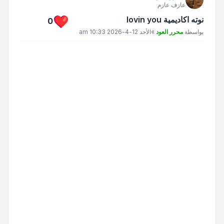
عازف عازم
نوته اكاديمية lovin you
0
مشاركة
بواسطة
محرر العود
»
الأحد 12-4-2026 10:33 am