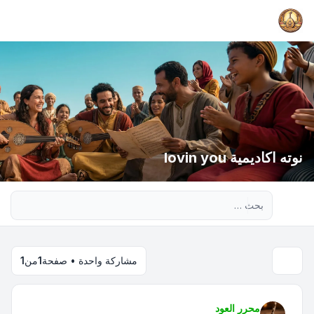
نوته اكاديمية lovin you
بحث متقدم
مشاركة واحدة • صفحة
1
من
1
محرر العود