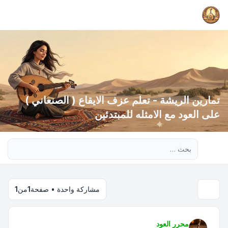
تمارين الريشة - تعلم عزف الايقاع ( الصنعاني )
على العود مع الامثله للمبتدئين
بحث متقدم
مشاركة واحدة • صفحة
1
من
1
محرر العود