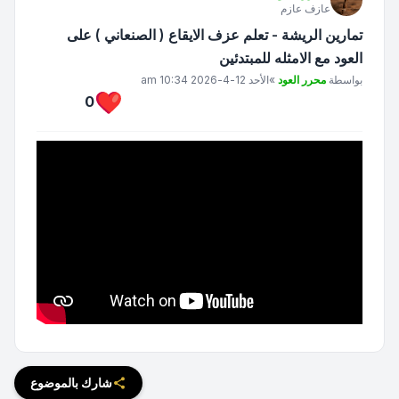
عازف عازم
تمارين الريشة - تعلم عزف الايقاع ( الصنعاني ) على
العود مع الامثله للمبتدئين
مشاركة
بواسطة
محرر العود
»
الأحد 12-4-2026 10:34 am
0
شارك بالموضوع