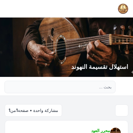
استهلال تقسيمة النهوند
بحث متقدم
مشاركة واحدة • صفحة
1
من
1
محرر العود