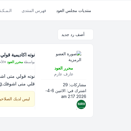
منتديات مجلس العود
فهرس المنتدى
الـمـكـتـ
أضف رد جديد
نوته اكاديمية قولي
مشاركة
بواسطة
محرر العود
»
الأحد 12-4-26
محرر العود
عازف عازم
نوته قولي متى اشو
قلي متى اشوفك.png
مشاركات:
29
اشترك في:
الاثنين 6-4-
2026 2:17 am
ليس لديك الصلاحي