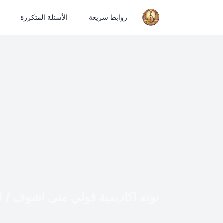
روابط سريعة
الأسئلة المتكررة
نوته اكاديمية قولي متى اشوف / ا