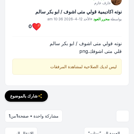
عازف عازم
نوته اكاديمية قولي متى اشوف / ابو بكر سالم
مشاركة
بواسطة
محرر العود
»
الأحد 12-4-2026 10:36 am
0
نوته قولي متى اشوف / ابو بكر سالم
قلي متى اشوفك.png
ليس لديك الصلاحية لمشاهدة المرفقات
شارك بالموضوع
مشاركة واحدة • صفحة
1
من
1
العودة إلى ”نوتات“
الانتقال إلى