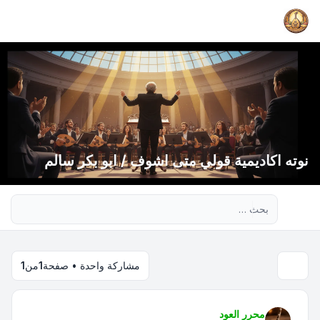
نوته اكاديمية قولي متى اشوف / ابو بكر سالم
بحث متقدم
مشاركة واحدة • صفحة
1
من
1
محرر العود