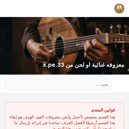
معزوفه غنائية او لحن من x.pe.33
بحث متقدم
قوانين المنتدى
هذا القسم مخصص لأجمل وأتقن معزوفات العود. الهدف هو إبقاء
هذا القسم أرشيفًا لأفضل العزف. ساعدنا في إثرائه بإرسال ما
تراه جديرًا بأن يكون ضمن هذا المعرض.