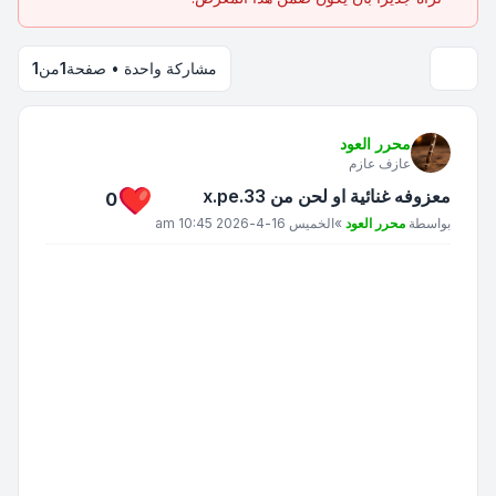
مشاركة واحدة • صفحة
1
من
1
محرر العود
عازف عازم
معزوفه غنائية او لحن من x.pe.33
0
مشاركة
بواسطة
محرر العود
»
الخميس 16-4-2026 10:45 am