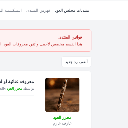
منتديات مجلس العود
فهرس المنتدى
الـمـكـتـبـة الـ
قوانين المنتدى
هذا القسم مخصص لأجمل وأتقن معزوفات العود. الهد
أضف رد جديد
معزوفه غنائية او لحن من
مشاركة
بواسطة
محرر العود
»
الخميس 6
محرر العود
عازف عازم