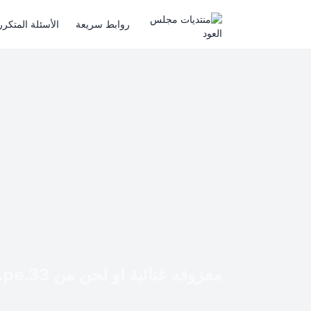
روابط سريعة
الأسئلة المتكرر
معزوفه غنائية او لحن من x.pe.33