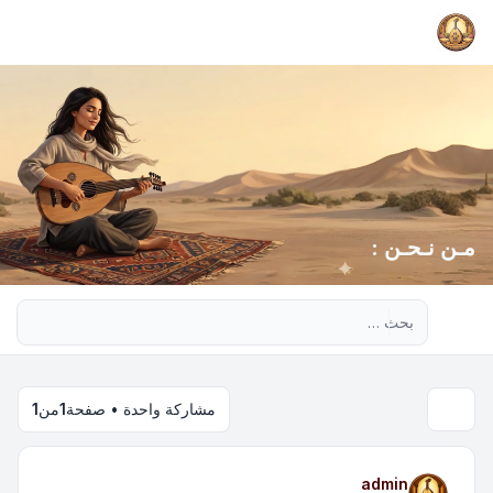
مـن نـحـن :
بحث متقدم
مشاركة واحدة • صفحة
1
من
1
admin