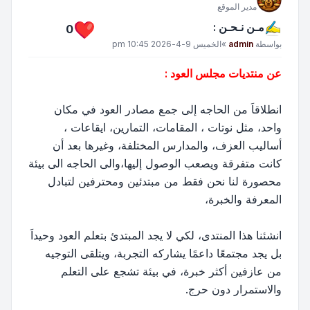
مدير الموقع
مـن نـحـن :
0
مشاركة
بواسطة
admin
»
الخميس 9-4-2026 10:45 pm
عن منتديات مجلس العود :
انطلاقاَ من الحاجه إلى جمع مصادر العود في مكان
واحد، مثل نوتات ، المقامات، التمارين، ايقاعات ،
أساليب العزف، والمدارس المختلفة، وغيرها بعد أن
كانت متفرقة ويصعب الوصول إليها،والى الحاجه الى بيئة
محصورة لنا نحن فقط من مبتدئين ومحترفين لتبادل
المعرفة والخبرة،
انشئنا هذا المنتدى، لكي لا يجد المبتدئ بتعلم العود وحيداَ
بل يجد مجتمعًا داعمًا يشاركه التجربة، ويتلقى التوجيه
من عازفين أكثر خبرة، في بيئة تشجع على التعلم
والاستمرار دون حرج.