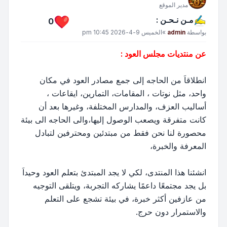
مدير الموقع
مـن نـحـن :
0
مشاركة
بواسطة
admin
»
الخميس 9-4-2026 10:45 pm
عن منتديات مجلس العود :
انطلاقاَ من الحاجه إلى جمع مصادر العود في مكان
واحد، مثل نوتات ، المقامات، التمارين، ايقاعات ،
أساليب العزف، والمدارس المختلفة، وغيرها بعد أن
كانت متفرقة ويصعب الوصول إليها،والى الحاجه الى بيئة
محصورة لنا نحن فقط من مبتدئين ومحترفين لتبادل
المعرفة والخبرة،
انشئنا هذا المنتدى، لكي لا يجد المبتدئ بتعلم العود وحيداَ
بل يجد مجتمعًا داعمًا يشاركه التجربة، ويتلقى التوجيه
من عازفين أكثر خبرة، في بيئة تشجع على التعلم
والاستمرار دون حرج.