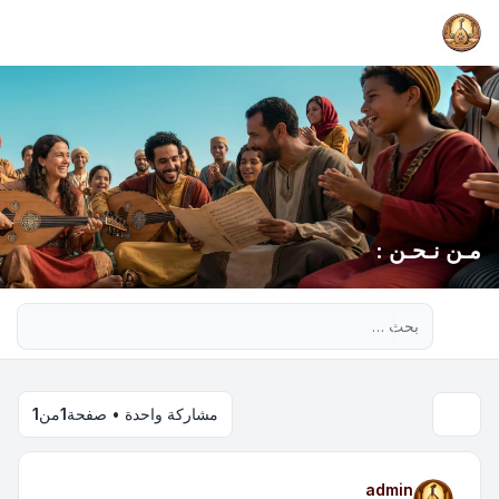
مـن نـحـن :
بحث متقدم
مشاركة واحدة • صفحة
1
من
1
admin