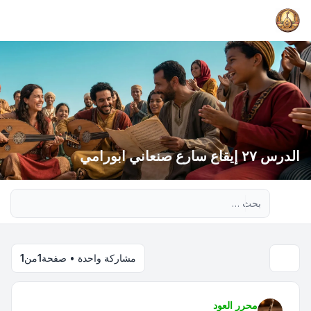
الدرس ٢٧ إيقاع سارع صنعاني ابورامي
بحث متقدم
مشاركة واحدة • صفحة
1
من
1
محرر العود