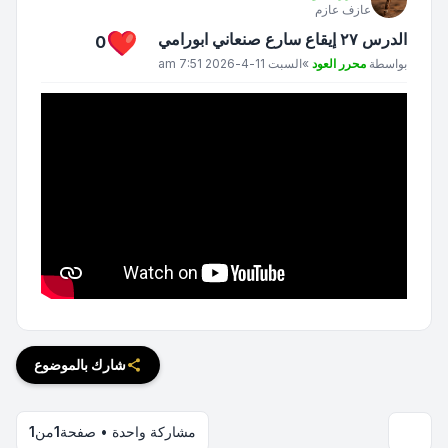
عازف عازم
الدرس ٢٧ إيقاع سارع صنعاني ابورامي
0
مشاركة
بواسطة
محرر العود
»
السبت 11-4-2026 7:51 am
شارك بالموضوع
مشاركة واحدة • صفحة
1
من
1