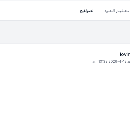
تـعـلـيـم الـعـود
الصولفيج
20 10:33 am