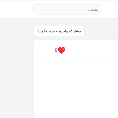
بحث متقدم
مشاركة واحدة • صفحة
1
من
1
0