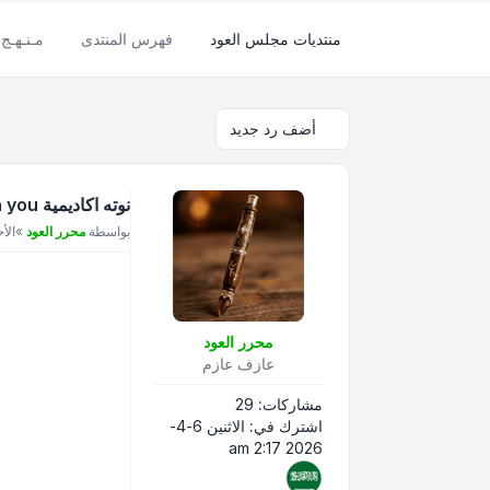
منتديات مجلس العود
فهرس المنتدى
مـنـهـج 
أضف رد جديد
نوته اكاديمية lovin you
مشاركة
بواسطة
محرر العود
»
الأحد 12-4-26
محرر العود
عازف عازم
مشاركات:
29
اشترك في:
الاثنين 6-4-
2026 2:17 am