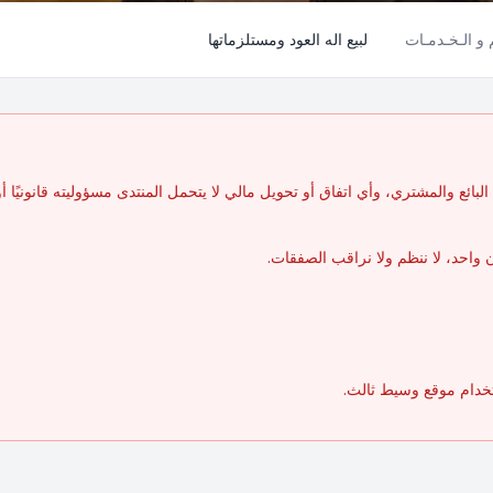
م و الـخـدمـات
لبيع اله العود ومستلزماتها
بائع والمشتري، وأي اتفاق أو تحويل مالي لا يتحمل المنتدى مسؤوليته قانونيًا أو مال
واحد، لا ننظم ولا نراقب الصفقات.
تخدام موقع وسيط ثالث.