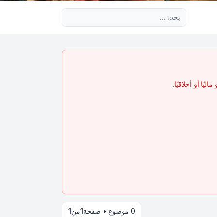
بحث متقدم
يًا أو أخلاقيًا.
0 موضوع • صفحة
1
من
1