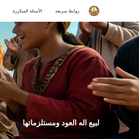
روابط سريعة
الأسئلة المتكررة
لبيع اله العود ومستلزماتها