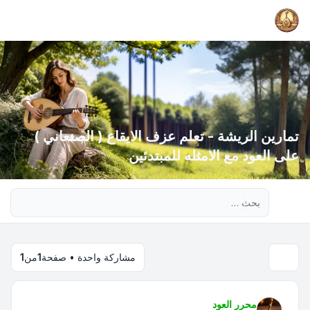
تمارين الريشة - تعلم عزف الايقاع ( الصنعاني )
على العود مع الامثله للمبتدئين
بحث متقدم
مشاركة واحدة • صفحة
1
من
1
محرر العود