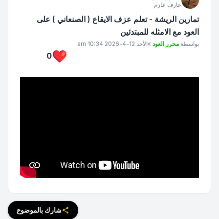
عازف عازم
تمارين الريشة - تعلم عزف الايقاع ( الصنعاني ) على
العود مع الامثله للمبتدئين
مشاركة
بواسطة
محرر العود
»
الأحد 12-4-2026 10:34 am
0
شارك بالموضوع